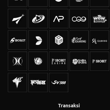
Transaksi